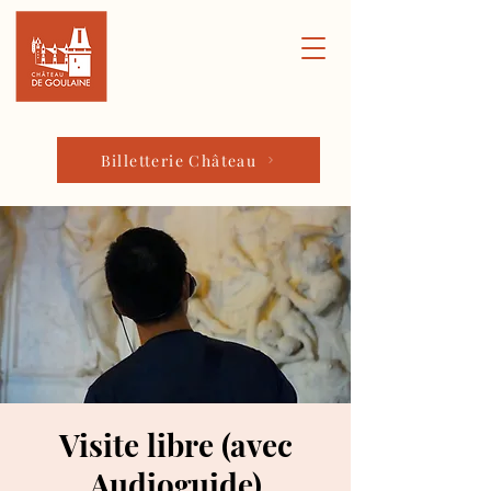
Billetterie Château
Visite libre (avec
Audioguide)