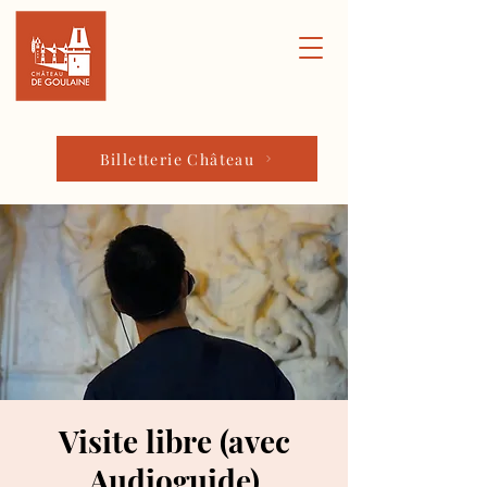
Billetterie Château
Visite libre (avec
Audioguide)