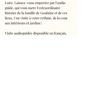
Loire. Laissez-vous emporter par l'audio 
guide, qui vous narre l'extraordinaire 
histoire de la famille de Goulaine et de ces 
lieux. Une visite à votre rythme, de la cour 
aux intérieurs et jardins !
Visite audioguidée disponible en français, 
anglais, espagnol, allemand, italien, 
néerlandais, russe, chinois et japonais.
Tarifs 
- Adultes : 10€50
- Enfants de 5 à 16 ans : 5€50
- Réduits (étudiants, demandeurs d'emplois) 
: 7€50