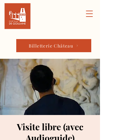
Billetterie Château
Visite libre (avec
Audioguide)