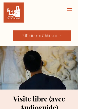
Billetterie Château
Visite libre (avec
Audioguide)