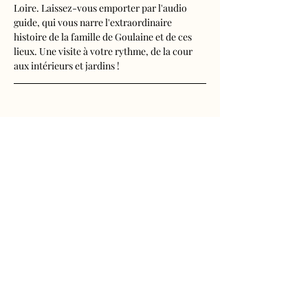
Loire. Laissez-vous emporter par l'audio 
guide, qui vous narre l'extraordinaire 
histoire de la famille de Goulaine et de ces 
lieux. Une visite à votre rythme, de la cour 
aux intérieurs et jardins !
Visite audioguidée disponible en français, 
anglais, espagnol, allemand, italien, 
néerlandais, russe, chinois et japonais.
Tarifs 
- Adultes : 10€50
Afficher plus