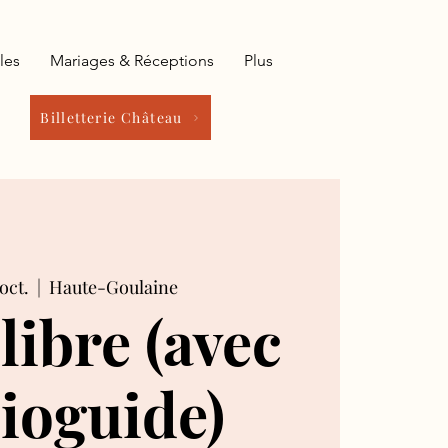
les
Mariages & Réceptions
Plus
Billetterie Château
oct.
  |  
Haute-Goulaine
 libre (avec
ioguide)