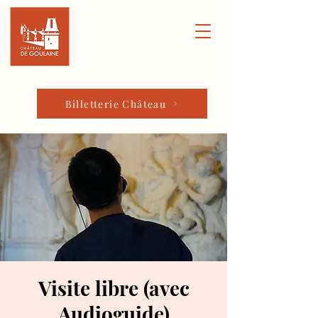
Billetterie Château
Visite libre (avec
Audioguide)