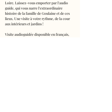
Loire. Laissez-vous emporter par l'audio 
guide, qui vous narre l'extraordinaire 
histoire de la famille de Goulaine et de ces 
lieux. Une visite à votre rythme, de la cour 
aux intérieurs et jardins !
Visite audioguidée disponible en français, 
anglais, espagnol, allemand, italien, 
néerlandais, russe, chinois et japonais.
Tarifs 
- Adultes : 10€50
- Enfants de 5 à 16 ans : 5€50
- Réduits (étudiants, demandeurs d'emplois) 
: 7€50