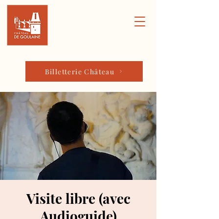
Billetterie Château
Visite libre (avec
Audioguide)