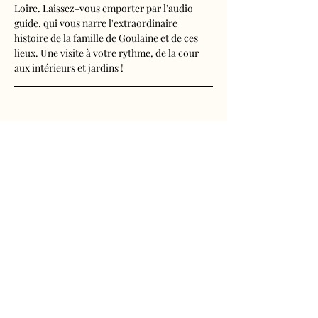
Loire. Laissez-vous emporter par l'audio 
guide, qui vous narre l'extraordinaire 
histoire de la famille de Goulaine et de ces 
lieux. Une visite à votre rythme, de la cour 
aux intérieurs et jardins !
Visite audioguidée disponible en français, 
anglais, espagnol, allemand, italien, 
néerlandais, russe, chinois et japonais.
Tarifs 
- Adultes : 10€50
Afficher plus