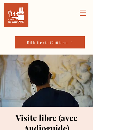
Billetterie Château
Visite libre (avec
Audioguide)