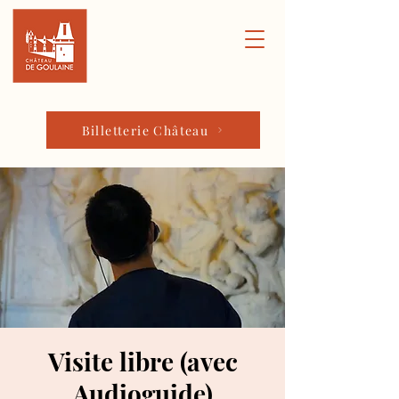
Billetterie Château
Visite libre (avec
Audioguide)