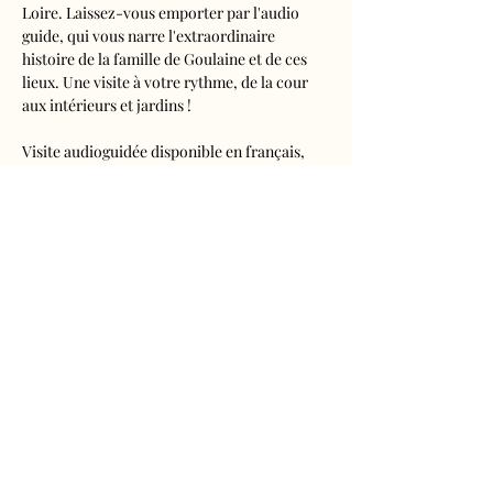
Loire. Laissez-vous emporter par l'audio 
guide, qui vous narre l'extraordinaire 
histoire de la famille de Goulaine et de ces 
lieux. Une visite à votre rythme, de la cour 
aux intérieurs et jardins !
Visite audioguidée disponible en français, 
anglais, espagnol, allemand, italien, 
néerlandais, russe, chinois et japonais.
Tarifs 
- Adultes : 10€50
- Enfants de 5 à 16 ans : 5€50
- Réduits (étudiants, demandeurs d'emplois) 
: 7€50