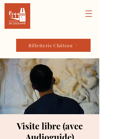
Billetterie Château
Visite libre (avec
Audioguide)