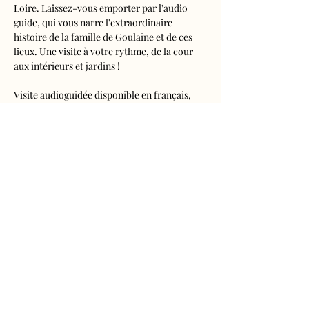
Loire. Laissez-vous emporter par l'audio 
guide, qui vous narre l'extraordinaire 
histoire de la famille de Goulaine et de ces 
lieux. Une visite à votre rythme, de la cour 
aux intérieurs et jardins !
Visite audioguidée disponible en français, 
anglais, espagnol, allemand, italien, 
néerlandais, russe, chinois et japonais.
Tarifs 
- Adultes : 10€50
- Enfants de 5 à 16 ans : 5€50
- Réduits (étudiants, demandeurs d'emplois) 
: 7€50