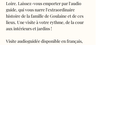
Loire. Laissez-vous emporter par l'audio 
guide, qui vous narre l'extraordinaire 
histoire de la famille de Goulaine et de ces 
lieux. Une visite à votre rythme, de la cour 
aux intérieurs et jardins !
Visite audioguidée disponible en français, 
anglais, espagnol, allemand, italien, 
néerlandais, russe, chinois et japonais.
Tarifs 
- Adultes : 10€50
- Enfants de 5 à 16 ans : 5€50
- Réduits (étudiants, demandeurs d'emplois) 
: 7€50