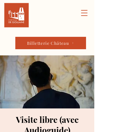
Billetterie Château
Visite libre (avec
Audioguide)