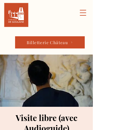
Billetterie Château
Visite libre (avec
Audioguide)