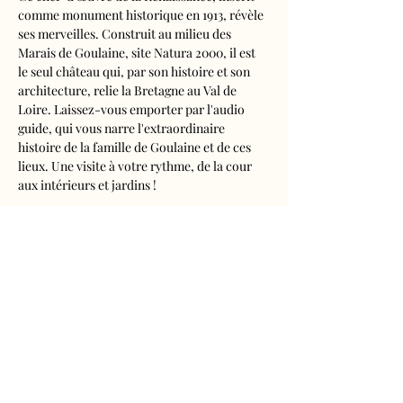
comme monument historique en 1913, révèle 
ses merveilles. Construit au milieu des 
Marais de Goulaine, site Natura 2000, il est 
le seul château qui, par son histoire et son 
architecture, relie la Bretagne au Val de 
Loire. Laissez-vous emporter par l'audio 
guide, qui vous narre l'extraordinaire 
histoire de la famille de Goulaine et de ces 
lieux. Une visite à votre rythme, de la cour 
aux intérieurs et jardins !
Visite audioguidée disponible en français, 
anglais, espagnol, allemand, italien, 
néerlandais, russe, chinois et japonais.
Tarifs 
- Adultes : 10€50
- Enfants de 5 à 16 ans : 5€50
- Réduits (étudiants, demandeurs d'emplois) 
: 7€50