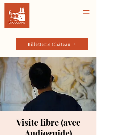
Billetterie Château
Visite libre (avec
Audioguide)