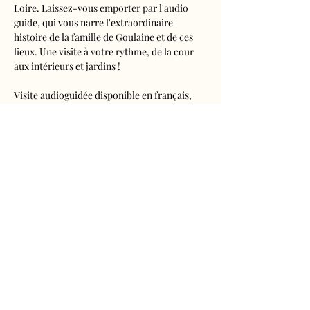
Loire. Laissez-vous emporter par l'audio 
guide, qui vous narre l'extraordinaire 
histoire de la famille de Goulaine et de ces 
lieux. Une visite à votre rythme, de la cour 
aux intérieurs et jardins !
Visite audioguidée disponible en français, 
anglais, espagnol, allemand, italien, 
néerlandais, russe, chinois et japonais.
Tarifs 
- Adultes : 10€50
- Enfants de 5 à 16 ans : 5€50
- Réduits (étudiants, demandeurs d'emplois) 
: 7€50