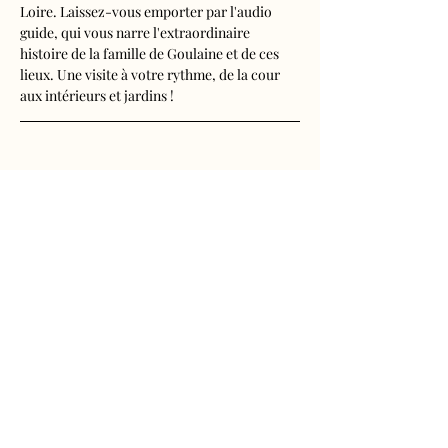
Loire. Laissez-vous emporter par l'audio 
guide, qui vous narre l'extraordinaire 
histoire de la famille de Goulaine et de ces 
lieux. Une visite à votre rythme, de la cour 
aux intérieurs et jardins !
Visite audioguidée disponible en français, 
anglais, espagnol, allemand, italien, 
néerlandais, russe, chinois et japonais.
Tarifs 
- Adultes : 10€50
Afficher plus