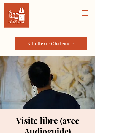
Billetterie Château
Visite libre (avec
Audioguide)