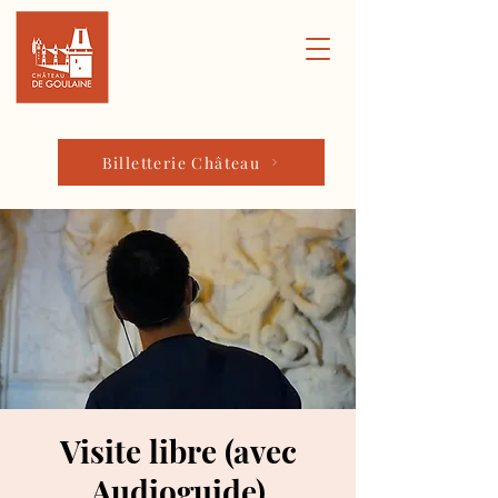
Billetterie Château
Visite libre (avec
Audioguide)