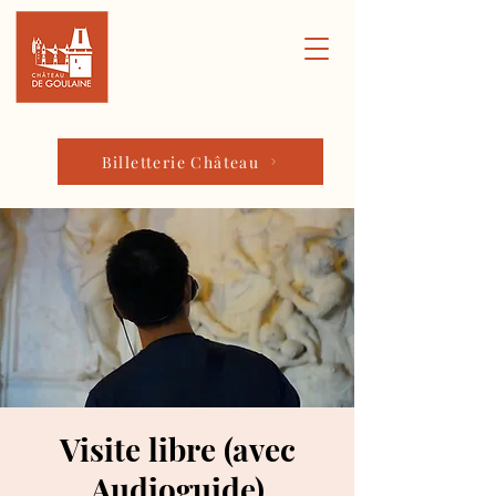
Billetterie Château
Visite libre (avec
Audioguide)