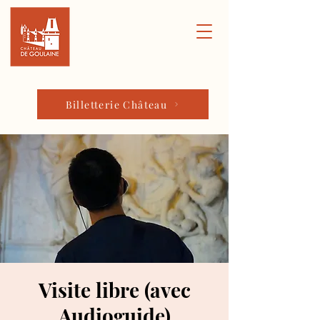
Billetterie Château
Visite libre (avec
Audioguide)