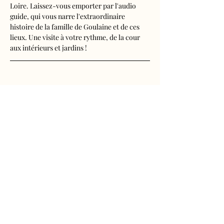
Loire. Laissez-vous emporter par l'audio 
guide, qui vous narre l'extraordinaire 
histoire de la famille de Goulaine et de ces 
lieux. Une visite à votre rythme, de la cour 
aux intérieurs et jardins !
Visite audioguidée disponible en français, 
anglais, espagnol, allemand, italien, 
néerlandais, russe, chinois et japonais.
Tarifs 
- Adultes : 10€50
Afficher plus