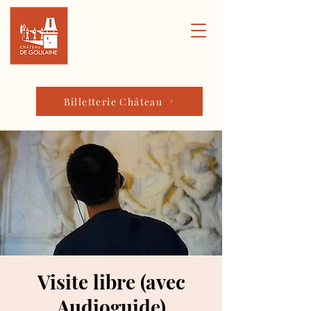
Billetterie Château
Visite libre (avec
Audioguide)