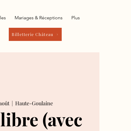
les
Mariages & Réceptions
Plus
Billetterie Château
août
  |  
Haute-Goulaine
 libre (avec