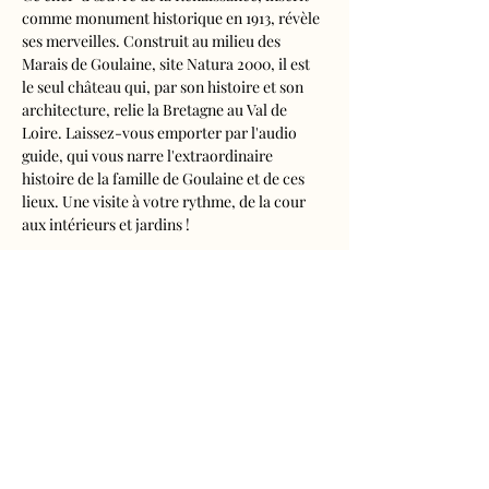
comme monument historique en 1913, révèle 
ses merveilles. Construit au milieu des 
Marais de Goulaine, site Natura 2000, il est 
le seul château qui, par son histoire et son 
architecture, relie la Bretagne au Val de 
Loire. Laissez-vous emporter par l'audio 
guide, qui vous narre l'extraordinaire 
histoire de la famille de Goulaine et de ces 
lieux. Une visite à votre rythme, de la cour 
aux intérieurs et jardins !
Visite audioguidée disponible en français, 
anglais, espagnol, allemand, italien, 
néerlandais, russe, chinois et japonais.
Tarifs 
- Adultes : 10€50
- Enfants de 5 à 16 ans : 5€50
- Réduits (étudiants, demandeurs d'emplois) 
: 7€50