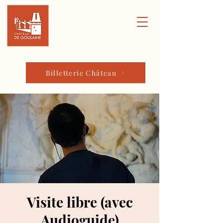
Billetterie Château
Visite libre (avec
Audioguide)