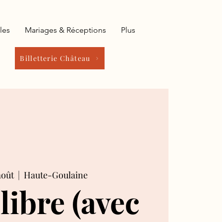
les
Mariages & Réceptions
Plus
Billetterie Château
août
  |  
Haute-Goulaine
 libre (avec