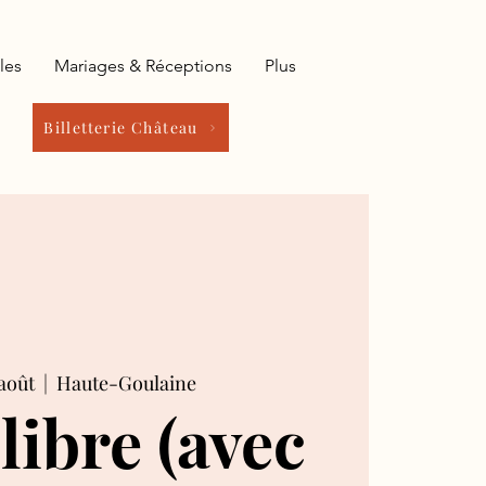
les
Mariages & Réceptions
Plus
Billetterie Château
août
  |  
Haute-Goulaine
 libre (avec