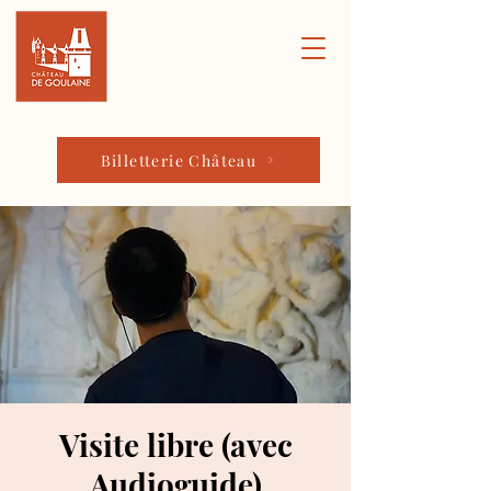
Billetterie Château
Visite libre (avec
Audioguide)