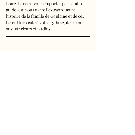
Loire. Laissez-vous emporter par l'audio 
guide, qui vous narre l'extraordinaire 
histoire de la famille de Goulaine et de ces 
lieux. Une visite à votre rythme, de la cour 
aux intérieurs et jardins !
Visite audioguidée disponible en français, 
anglais, espagnol, allemand, italien, 
néerlandais, russe, chinois et japonais.
Tarifs 
- Adultes : 10€50
Afficher plus