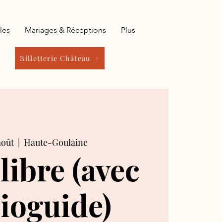
les
Mariages & Réceptions
Plus
Billetterie Château
août
  |  
Haute-Goulaine
 libre (avec
ioguide)