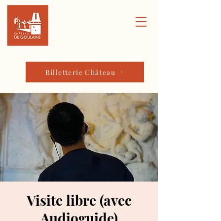
Billetterie Château
Visite libre (avec
Audioguide)