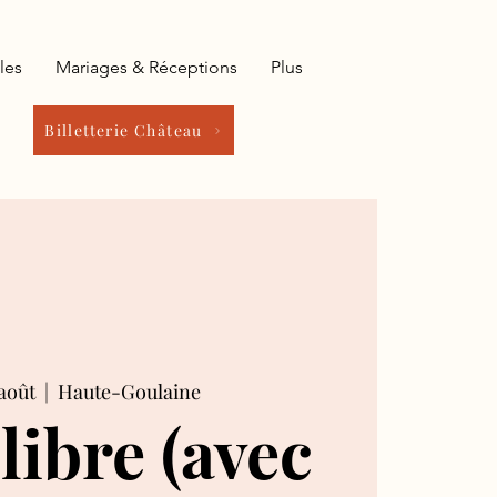
les
Mariages & Réceptions
Plus
Billetterie Château
août
  |  
Haute-Goulaine
 libre (avec