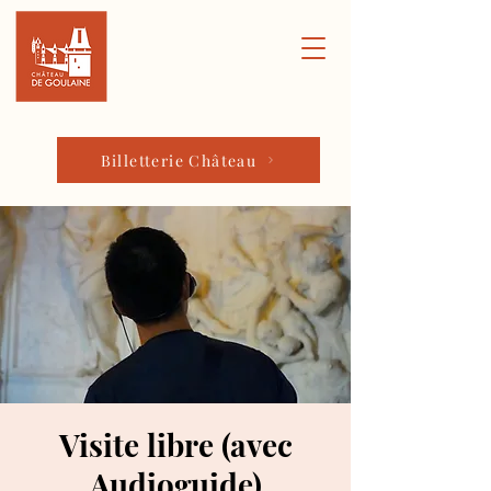
Billetterie Château
Visite libre (avec
Audioguide)