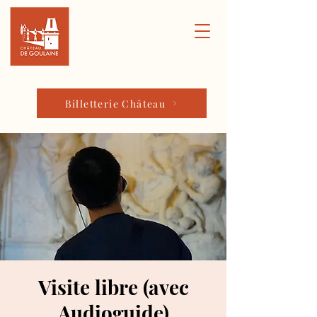
Billetterie Château
Visite libre (avec
Audioguide)