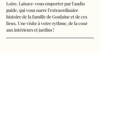
Loire. Laissez-vous emporter par l'audio 
guide, qui vous narre l'extraordinaire 
histoire de la famille de Goulaine et de ces 
lieux. Une visite à votre rythme, de la cour 
aux intérieurs et jardins !
Visite audioguidée disponible en français, 
anglais, espagnol, allemand, italien, 
néerlandais, russe, chinois et japonais.
Tarifs 
- Adultes : 10€50
Afficher plus