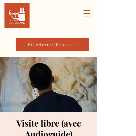
Billetterie Château
Visite libre (avec
Audioguide)