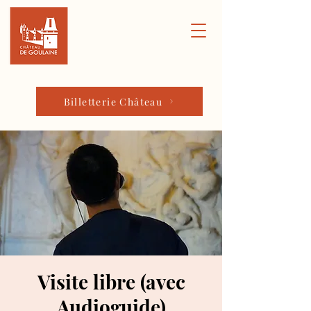
Billetterie Château
Visite libre (avec
Audioguide)