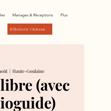
les
Mariages & Réceptions
Plus
Billetterie Château
août
  |  
Haute-Goulaine
 libre (avec
ioguide)