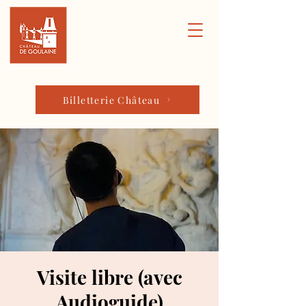
Billetterie Château
Visite libre (avec
Audioguide)