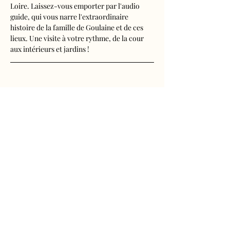
Loire. Laissez-vous emporter par l'audio 
guide, qui vous narre l'extraordinaire 
histoire de la famille de Goulaine et de ces 
lieux. Une visite à votre rythme, de la cour 
aux intérieurs et jardins !
Visite audioguidée disponible en français, 
anglais, espagnol, allemand, italien, 
néerlandais, russe, chinois et japonais.
Tarifs 
- Adultes : 10€50
Afficher plus