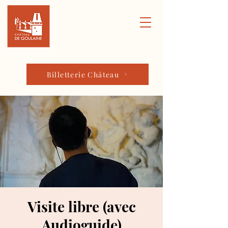
Billetterie Château
Visite libre (avec
Audioguide)