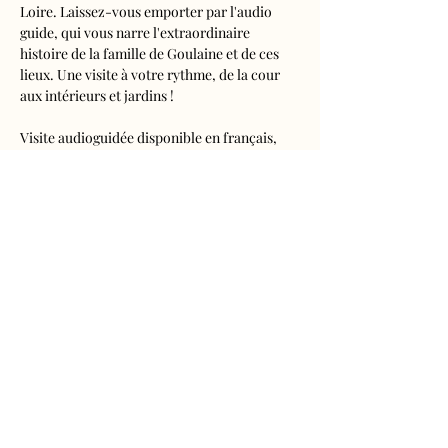
Loire. Laissez-vous emporter par l'audio 
guide, qui vous narre l'extraordinaire 
histoire de la famille de Goulaine et de ces 
lieux. Une visite à votre rythme, de la cour 
aux intérieurs et jardins !
Visite audioguidée disponible en français, 
anglais, espagnol, allemand, italien, 
néerlandais, russe, chinois et japonais.
Tarifs 
- Adultes : 10€50
- Enfants de 5 à 16 ans : 5€50
- Réduits (étudiants, demandeurs d'emplois) 
: 7€50