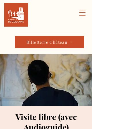
Billetterie Château
Visite libre (avec
Audioguide)