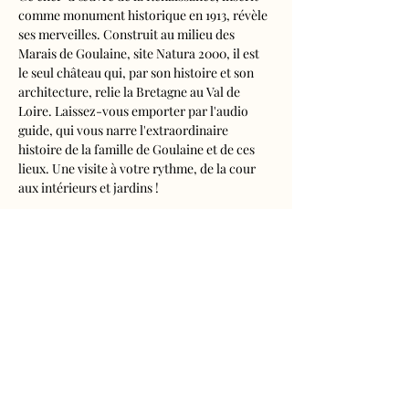
comme monument historique en 1913, révèle 
ses merveilles. Construit au milieu des 
Marais de Goulaine, site Natura 2000, il est 
le seul château qui, par son histoire et son 
architecture, relie la Bretagne au Val de 
Loire. Laissez-vous emporter par l'audio 
guide, qui vous narre l'extraordinaire 
histoire de la famille de Goulaine et de ces 
lieux. Une visite à votre rythme, de la cour 
aux intérieurs et jardins !
Visite audioguidée disponible en français, 
anglais, espagnol, allemand, italien, 
néerlandais, russe, chinois et japonais.
Tarifs 
- Adultes : 10€50
- Enfants de 5 à 16 ans : 5€50
- Réduits (étudiants, demandeurs d'emplois) 
: 7€50