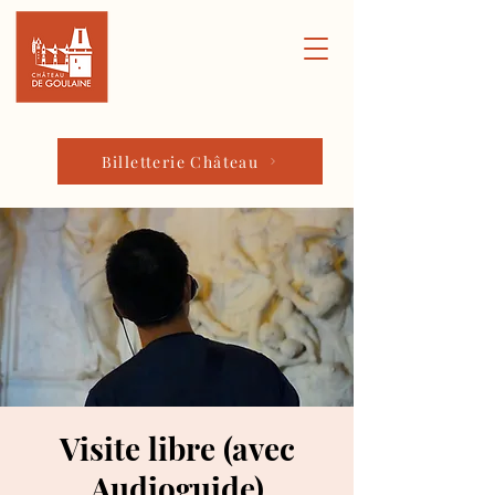
Billetterie Château
Visite libre (avec
Audioguide)