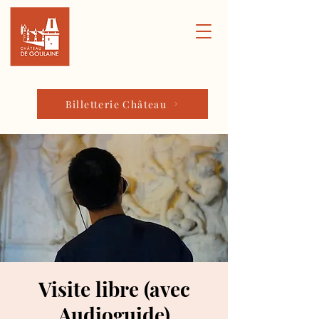
Billetterie Château
Visite libre (avec
Audioguide)