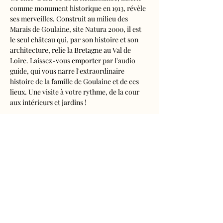
comme monument historique en 1913, révèle 
ses merveilles. Construit au milieu des 
Marais de Goulaine, site Natura 2000, il est 
le seul château qui, par son histoire et son 
architecture, relie la Bretagne au Val de 
Loire. Laissez-vous emporter par l'audio 
guide, qui vous narre l'extraordinaire 
histoire de la famille de Goulaine et de ces 
lieux. Une visite à votre rythme, de la cour 
aux intérieurs et jardins !
Visite audioguidée disponible en français, 
anglais, espagnol, allemand, italien, 
néerlandais, russe, chinois et japonais.
Tarifs 
- Adultes : 10€50
- Enfants de 5 à 16 ans : 5€50
- Réduits (étudiants, demandeurs d'emplois) 
: 7€50