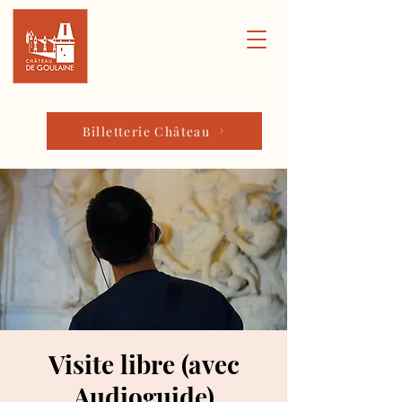
Billetterie Château
Visite libre (avec
Audioguide)