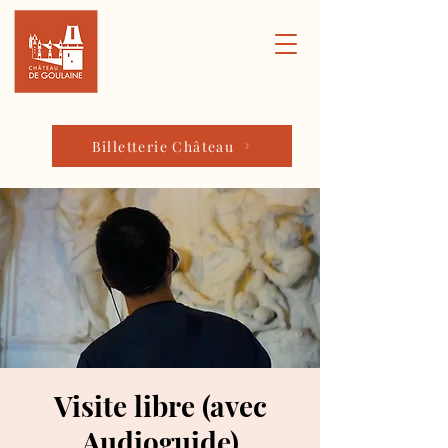
Billetterie Château
Visite libre (avec
Audioguide)