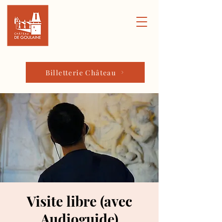
Billetterie Château
Visite libre (avec
Audioguide)