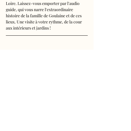
Loire. Laissez-vous emporter par l'audio 
guide, qui vous narre l'extraordinaire 
histoire de la famille de Goulaine et de ces 
lieux. Une visite à votre rythme, de la cour 
aux intérieurs et jardins !
Visite audioguidée disponible en français, 
anglais, espagnol, allemand, italien, 
néerlandais, russe, chinois et japonais.
Tarifs 
- Adultes : 10€50
Afficher plus