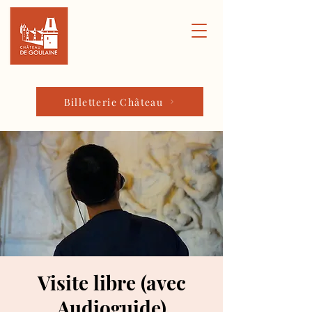
Billetterie Château
Visite libre (avec
Audioguide)