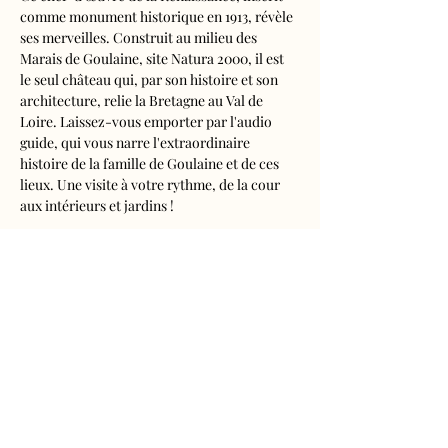
comme monument historique en 1913, révèle 
ses merveilles. Construit au milieu des 
Marais de Goulaine, site Natura 2000, il est 
le seul château qui, par son histoire et son 
architecture, relie la Bretagne au Val de 
Loire. Laissez-vous emporter par l'audio 
guide, qui vous narre l'extraordinaire 
histoire de la famille de Goulaine et de ces 
lieux. Une visite à votre rythme, de la cour 
aux intérieurs et jardins !
Visite audioguidée disponible en français, 
anglais, espagnol, allemand, italien, 
néerlandais, russe, chinois et japonais.
Tarifs 
- Adultes : 10€50
- Enfants de 5 à 16 ans : 5€50
- Réduits (étudiants, demandeurs d'emplois) 
: 7€50