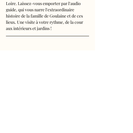
Loire. Laissez-vous emporter par l'audio 
guide, qui vous narre l'extraordinaire 
histoire de la famille de Goulaine et de ces 
lieux. Une visite à votre rythme, de la cour 
aux intérieurs et jardins !
Visite audioguidée disponible en français, 
anglais, espagnol, allemand, italien, 
néerlandais, russe, chinois et japonais.
Tarifs 
- Adultes : 10€50
Afficher plus