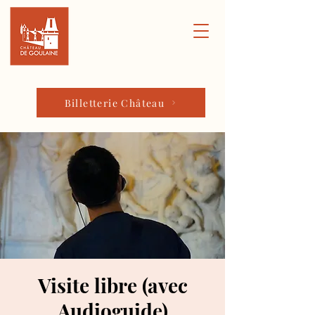
Billetterie Château
Visite libre (avec
Audioguide)