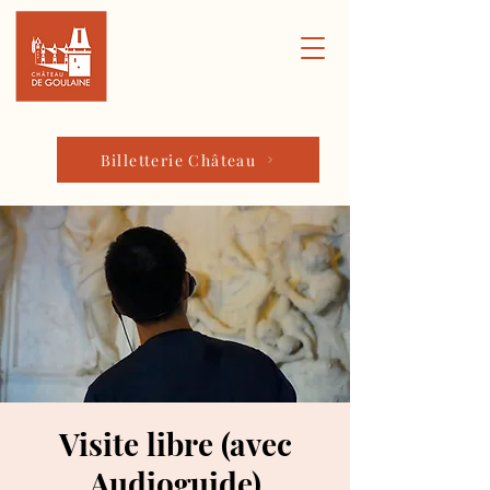
Billetterie Château
Visite libre (avec
Audioguide)