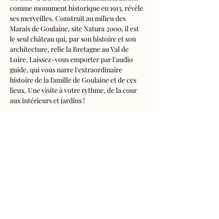
comme monument historique en 1913, révèle 
ses merveilles. Construit au milieu des 
Marais de Goulaine, site Natura 2000, il est 
le seul château qui, par son histoire et son 
architecture, relie la Bretagne au Val de 
Loire. Laissez-vous emporter par l'audio 
guide, qui vous narre l'extraordinaire 
histoire de la famille de Goulaine et de ces 
lieux. Une visite à votre rythme, de la cour 
aux intérieurs et jardins !
Visite audioguidée disponible en français, 
anglais, espagnol, allemand, italien, 
néerlandais, russe, chinois et japonais.
Tarifs 
- Adultes : 10€50
- Enfants de 5 à 16 ans : 5€50
- Réduits (étudiants, demandeurs d'emplois) 
: 7€50