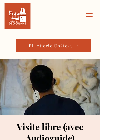
Billetterie Château
Visite libre (avec
Audioguide)