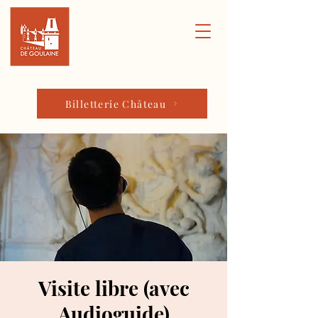
Billetterie Château
Visite libre (avec
Audioguide)