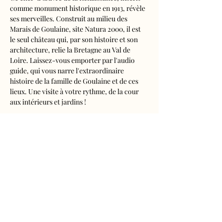
comme monument historique en 1913, révèle 
ses merveilles. Construit au milieu des 
Marais de Goulaine, site Natura 2000, il est 
le seul château qui, par son histoire et son 
architecture, relie la Bretagne au Val de 
Loire. Laissez-vous emporter par l'audio 
guide, qui vous narre l'extraordinaire 
histoire de la famille de Goulaine et de ces 
lieux. Une visite à votre rythme, de la cour 
aux intérieurs et jardins !
Visite audioguidée disponible en français, 
anglais, espagnol, allemand, italien, 
néerlandais, russe, chinois et japonais.
Tarifs 
- Adultes : 10€50
- Enfants de 5 à 16 ans : 5€50
- Réduits (étudiants, demandeurs d'emplois) 
: 7€50