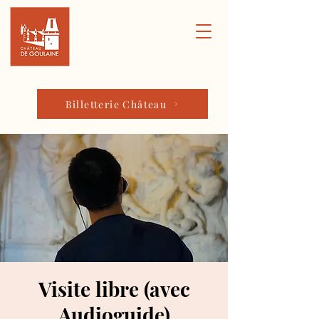
Billetterie Château
Visite libre (avec
Audioguide)