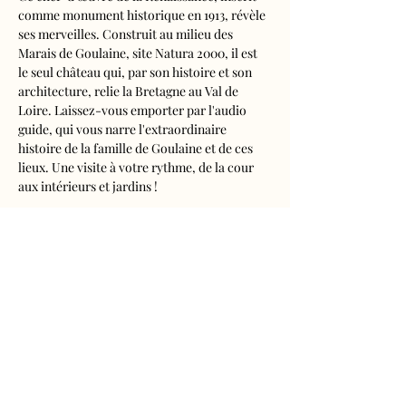
comme monument historique en 1913, révèle 
ses merveilles. Construit au milieu des 
Marais de Goulaine, site Natura 2000, il est 
le seul château qui, par son histoire et son 
architecture, relie la Bretagne au Val de 
Loire. Laissez-vous emporter par l'audio 
guide, qui vous narre l'extraordinaire 
histoire de la famille de Goulaine et de ces 
lieux. Une visite à votre rythme, de la cour 
aux intérieurs et jardins !
Visite audioguidée disponible en français, 
anglais, espagnol, allemand, italien, 
néerlandais, russe, chinois et japonais.
Tarifs 
- Adultes : 10€50
- Enfants de 5 à 16 ans : 5€50
- Réduits (étudiants, demandeurs d'emplois) 
: 7€50