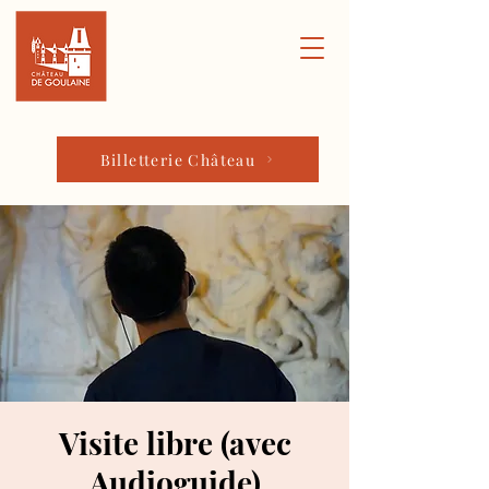
Billetterie Château
Visite libre (avec
Audioguide)