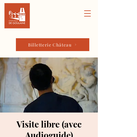
Billetterie Château
Visite libre (avec
Audioguide)