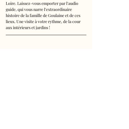
Loire. Laissez-vous emporter par l'audio 
guide, qui vous narre l'extraordinaire 
histoire de la famille de Goulaine et de ces 
lieux. Une visite à votre rythme, de la cour 
aux intérieurs et jardins !
Visite audioguidée disponible en français, 
anglais, espagnol, allemand, italien, 
néerlandais, russe, chinois et japonais.
Tarifs 
- Adultes : 10€50
Afficher plus