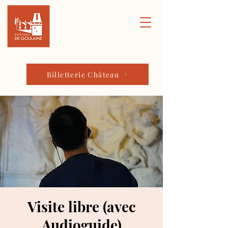
Billetterie Château
Visite libre (avec
Audioguide)