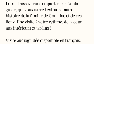
Loire. Laissez-vous emporter par l'audio 
guide, qui vous narre l'extraordinaire 
histoire de la famille de Goulaine et de ces 
lieux. Une visite à votre rythme, de la cour 
aux intérieurs et jardins !
Visite audioguidée disponible en français, 
anglais, espagnol, allemand, italien, 
néerlandais, russe, chinois et japonais.
Tarifs 
- Adultes : 10€50
- Enfants de 5 à 16 ans : 5€50
- Réduits (étudiants, demandeurs d'emplois) 
: 7€50